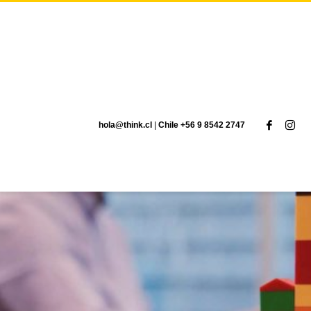
hola@think.cl
|
Chile +56 9 8542 2747