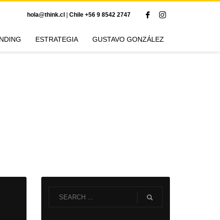
hola@think.cl
|
Chile +56 9 8542 2747
NDING
ESTRATEGIA
GUSTAVO GONZÁLEZ
Category: Liderazgo