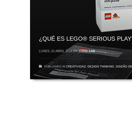
¿QUÉ ES LEGO® SERIOUS PLAY
LUNES, 01 ABRIL 2024
BY
THINK LAB
PUBLISHED IN
CREATIVIDAD
,
DESIGN THINKING
,
DISEÑO DE