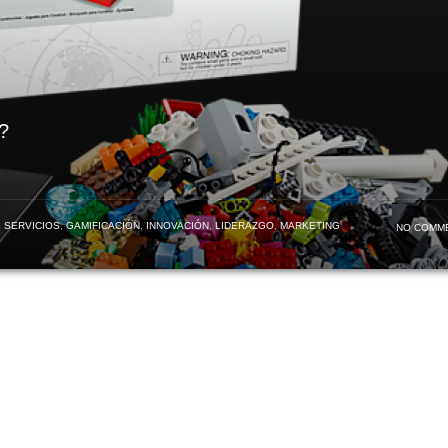
?
 SERVICIOS
,
GAMIFICACIÓN
,
INNOVACIÓN
,
LIDERAZGO
,
MARKETING
NO COMM