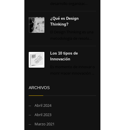
desarrollo organizac...
¿Qué es Design
Thinking?
El Design Thinking es una
metodología de resolu...
Los 10 tipos de
Innovación
Es momento de innovar o
morir Hacer innovación ...
ARCHIVOS
Abril 2024
Abril 2023
Marzo 2021