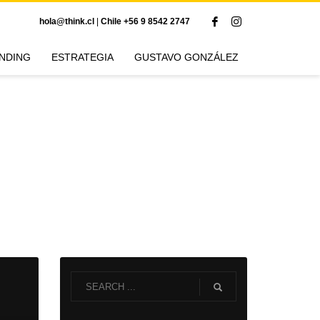
hola@think.cl
|
Chile +56 9 8542 2747
NDING
ESTRATEGIA
GUSTAVO GONZÁLEZ
Author:
THINK Lab