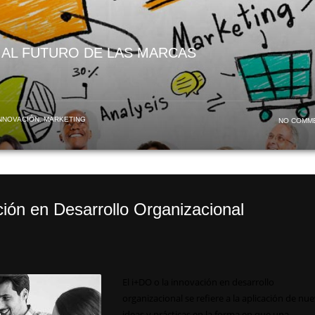
 AL FUTURO DE LAS MARCAS
NNOVACIÓN
,
MARKETING
NO COMM
ión en Desarrollo Organizacional
El i+DO o la innovación en desarrollo
organizacional se refiere a la aplicación de nu
ideas y prácticas en la forma en que una