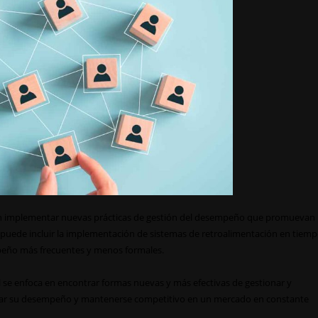
en implementar nuevas prácticas de gestión del desempeño que promuevan
 puede incluir la implementación de sistemas de retroalimentación en tiem
empeño más frecuentes y menos formales.
l se enfoca en encontrar formas nuevas y más efectivas de gestionar y
jorar su desempeño y mantenerse competitivo en un mercado en constante