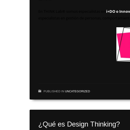
En THINK Lab® somos especialistas en
i+DO o Innov
especialistas en gestión de personas, comportamient
PUBLISHED IN
UNCATEGORIZED
¿Qué es Design Thinking?