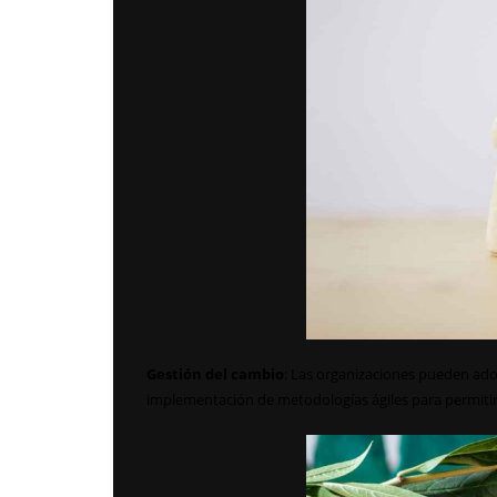
Gestión del cambio
: Las organizaciones pueden ado
implementación de metodologías ágiles para permitir