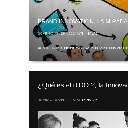
BRAND INNOVATION, LA MIRADA
DOMINGO, 09 ABRIL 2023
BY
THINK LAB
PUBLISHED IN
DESIGN THINKING
,
DISEÑO DE SERVICIOS
,
I
¿Qué es el i+DO ?, la Innovac
DOMINGO, 09 ABRIL 2023
BY
THINK LAB