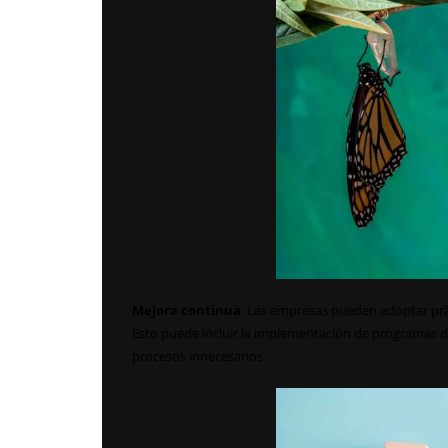
Mejora continua
: Las empresas pueden adoptar prá
Esto puede incluir la implementación de programas de
procesos innecesarios.