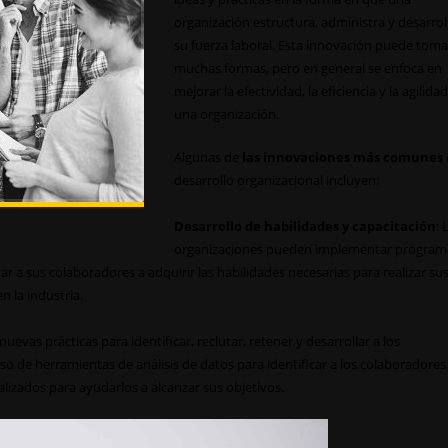
organización estructura, administra y desarrol
su fuerza laboral. Esta innovación puede toma
muchas formas, pero en general se enfoca en
mejorar la efectividad, la eficiencia y la agilida
una organización.
Algunas de
las innovaciones más comunes
desarrollo organizacional incluyen:
Desarrollo de habilidades y capacitación
: 
organizaciones pueden implementar program
r a sus colaboradores a adquirir las habilidades necesarias para realizar su
n la industria.
evas prácticas para identificar, reclutar, retener y desarrollar a los
so de herramientas de análisis de datos para identificar a los colaboradores
lizados para ayudarlos a alcanzar sus objetivos.