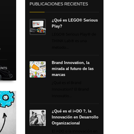
PUBLICACIONES RECIENTES
¿Qué es LEGO® Serious
Play?
LEGO® Serious Play® de
THINK Lab® es una
metodo...
Brand Innovation, la
ENTS
mirada al futuro de las
marcas
¿Qué es el Brand
Innovation? El Brand
Innovatio...
¿Qué es el i+DO ?, la
Innovación en Desarrollo
Organizacional
El i+DO o la innovación en