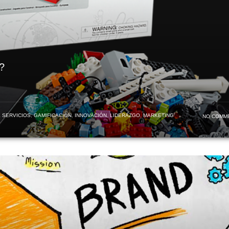
?
 SERVICIOS
,
GAMIFICACIÓN
,
INNOVACIÓN
,
LIDERAZGO
,
MARKETING
NO COMM