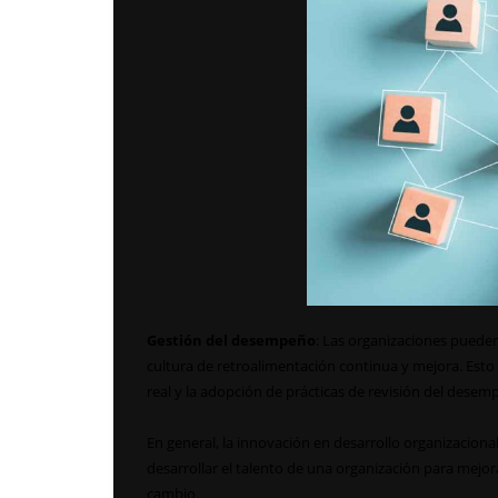
Gestión del desempeño
: Las organizaciones pued
cultura de retroalimentación continua y mejora. Esto
real y la adopción de prácticas de revisión del des
En general, la innovación en desarrollo organizaciona
desarrollar el talento de una organización para me
cambio.