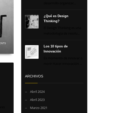
desarrollo organizac...
¿Qué es Design
Thinking?
El Design Thinking es una
metodología de resolu...
ENTS
Los 10 tipos de
Innovación
Es momento de innovar o
morir Hacer innovación ...
ARCHIVOS
Abril 2024
Abril 2023
evas
Marzo 2021