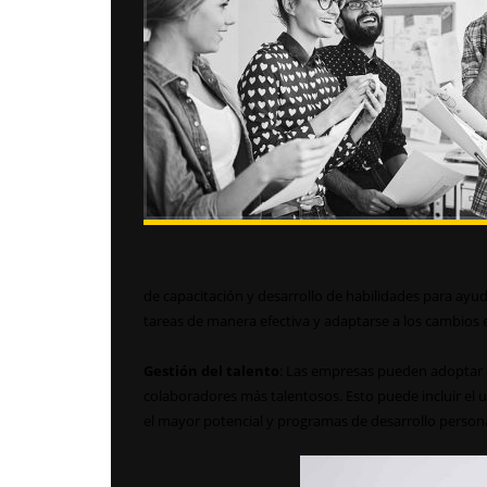
de capacitación y desarrollo de habilidades para ayuda
tareas de manera efectiva y adaptarse a los cambios e
Gestión del talento
: Las empresas pueden adoptar nu
colaboradores más talentosos. Esto puede incluir el u
el mayor potencial y programas de desarrollo persona