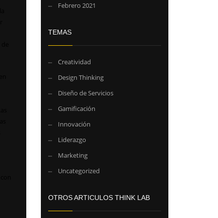
Febrero 2021
la
r
TEMAS
d de
Creatividad
en
Design Thinking
Diseño de Servicios
Gamificación
Las
as
Innovación
s
Liderazgo
Marketing
Uncategorized
 con
OTROS ARTICULOS THINK LAB