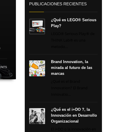
PUBLICACIONES RECIENTES
¿Qué es LEGO® Serious
Play?
LEGO® Serious Play® de
THINK Lab® es una
metodo...
Brand Innovation, la
ENTS
mirada al futuro de las
marcas
¿Qué es el Brand
Innovation? El Brand
Innovatio...
¿Qué es el i+DO ?, la
Innovación en Desarrollo
Organizacional
El i+DO o la innovación en