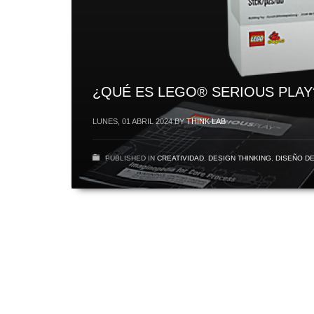
¿QUÉ ES LEGO® SERIOUS PLAY
LUNES, 01 ABRIL 2024
BY
THINK LAB
PUBLISHED IN
CREATIVIDAD
,
DESIGN THINKING
,
DISEÑO DE