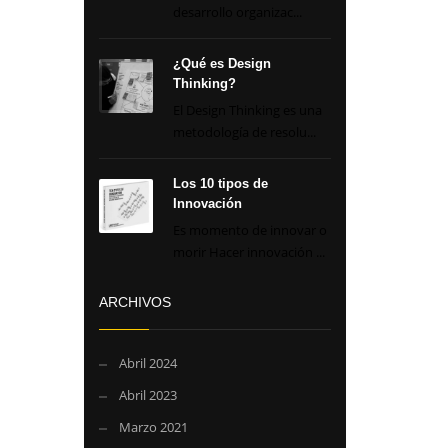
desarrollo organizac...
¿Qué es Design
Thinking?
El Design Thinking es una
metodología de resolu...
Los 10 tipos de
Innovación
Es momento de innovar o
morir Hacer innovación ...
ARCHIVOS
Abril 2024
Abril 2023
Marzo 2021