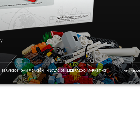
?
 SERVICIOS
,
GAMIFICACIÓN
,
INNOVACIÓN
,
LIDERAZGO
,
MARKETING
NO COMM