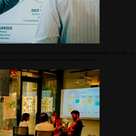
 claramente el problema que se va a resolver (
jobs to be done
). Para ello, se
se de empatía y se establece un enunciado del problema.