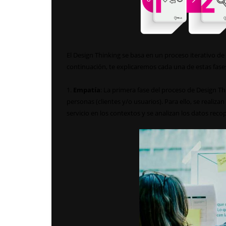
El Design Thinking se basa en un proceso iterativo de 
continuación, te explicaremos cada una de estas fase
1.
Empatía
: La primera fase del proceso de Design T
personas (clientes y/o usuarios). Para ello, se realiz
servicio en los contextos y se analizan los datos reco