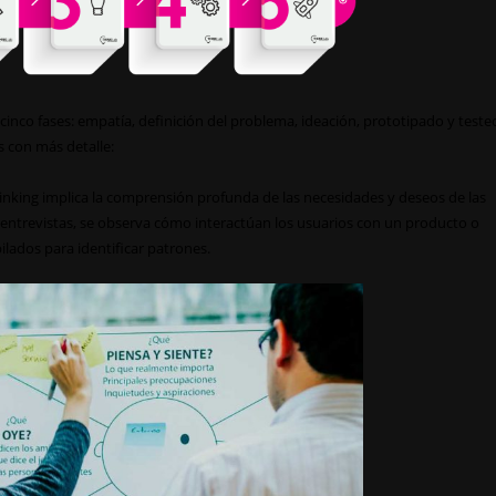
cinco fases: empatía, definición del problema, ideación, prototipado y teste
s con más detalle:
hinking implica la comprensión profunda de las necesidades y deseos de las
an entrevistas, se observa cómo interactúan los usuarios con un producto o
pilados para identificar patrones.