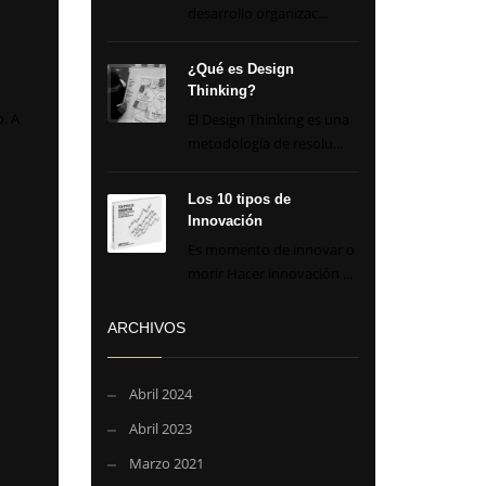
desarrollo organizac...
¿Qué es Design
Thinking?
o. A
El Design Thinking es una
metodología de resolu...
Los 10 tipos de
Innovación
Es momento de innovar o
morir Hacer innovación ...
ARCHIVOS
Abril 2024
Abril 2023
Marzo 2021