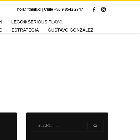
hola@think.cl
|
Chile +56 9 8542 2747
N
LEGO® SERIOUS PLAY®
G
ESTRATEGIA
GUSTAVO GONZÁLEZ
Tag: design thinking