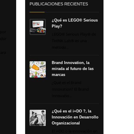
PUBLICACIONES RECIENTES
¿Qué es LEGO® Serious
Play?
 por
LEGO® Serious Play® de
ador
THINK Lab® es una
metodo...
para
Brand Innovation, la
mirada al futuro de las
marcas
¿Qué es el Brand
Innovation? El Brand
Innovatio...
¿Qué es el i+DO ?, la
Innovación en Desarrollo
Organizacional
El i+DO o la innovación en