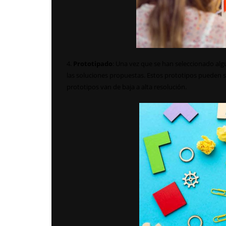
4.
Prototipado
: Una vez que se han seleccionado alg
las soluciones propuestas. Estos prototipos pueden 
prototipos van de baja a alta resolución.