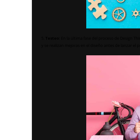
5.
Testeo
: En la última fase del proceso de Design Th
y se realizan mejoras en el diseño antes de lanzar el 