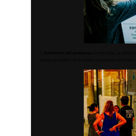
2.
Definición del problema
: En esta fase, se define
realiza un análisis de los datos recopilados en la fa