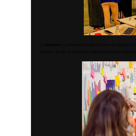
3.
Ideación
: La tercera fase del proceso de Design Thi
equipo, donde se exploran todas las posibles solucio