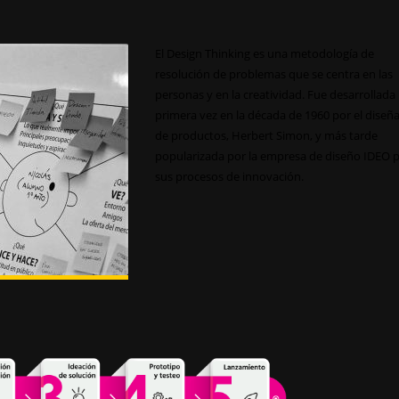
El Design Thinking es una metodología de
resolución de problemas que se centra en las
personas y en la creatividad. Fue desarrollada
primera vez en la década de 1960 por el diseñ
de productos, Herbert Simon, y más tarde
popularizada por la empresa de diseño IDEO 
sus procesos de innovación.