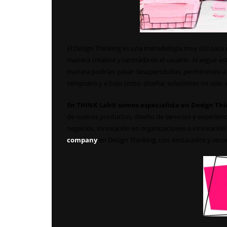
El Design Thinking es una metodología muy útil para
manera creativa y centrada en el usuario. Al seguir e
manera podrían pasar desapercibidas, permitiendo a la
temprano y a bajo costo, diseñar soluciones no solo 
En THINK Lab® somos especialista en Design Thi
de nuevos productos, diseño de servicios y experien
negocios, innovación en organizaciones e innovació
company
en Design Thinking, con destacados y reco