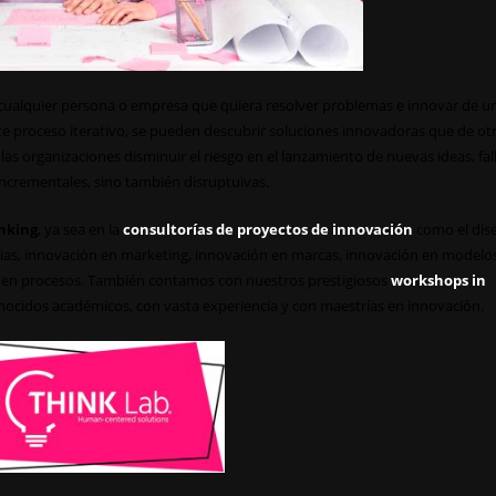
 cualquier persona o empresa que quiera resolver problemas e innovar de u
ste proceso iterativo, se pueden descubrir soluciones innovadoras que de ot
s organizaciones disminuir el riesgo en el lanzamiento de nuevas ideas, fal
incrementales, sino también disruptuivas.
nking
, ya sea en la
consultorías de proyectos de innovación
como el dis
cias, innovación en marketing, innovación en marcas, innovación en modelo
n en procesos. También contamos con nuestros prestigiosos
workshops in
nocidos académicos, con vasta experiencia y con maestrías en innovación.