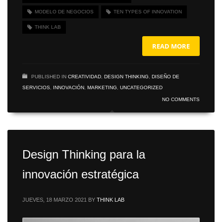
MODELO DE NEGOCIOS
TEN TYPES OF INNOVATION
THINK LAB
READ MORE
PUBLISHED IN
CREATIVIDAD
,
DESIGN THINKING
,
DISEÑO DE
SERVICIOS
,
INNOVACIÓN
,
MARKETING
,
UNCATEGORIZED
NO COMMENTS
Design Thinking para la
innovación estratégica
JUEVES, 18 MARZO 2021
BY
THINK LAB