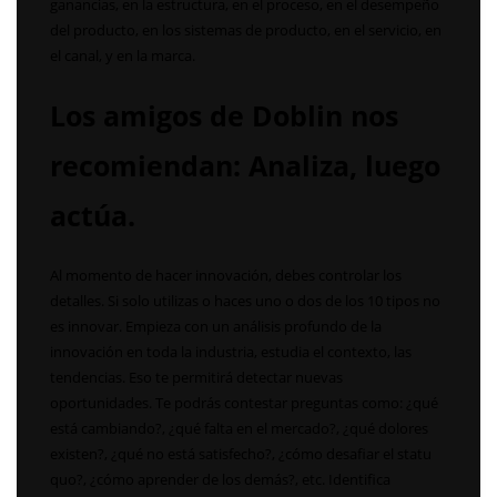
ganancias, en la estructura, en el proceso, en el desempeño
del producto, en los sistemas de producto, en el servicio, en
el canal, y en la marca.
Los amigos de Doblin nos
recomiendan: Analiza, luego
actúa.
Al momento de hacer innovación, debes controlar los
detalles. Si solo utilizas o haces uno o dos de los 10 tipos no
es innovar. Empieza con un análisis profundo de la
innovación en toda la industria, estudia el contexto, las
tendencias. Eso te permitirá detectar nuevas
oportunidades. Te podrás contestar preguntas como: ¿qué
está cambiando?, ¿qué falta en el mercado?, ¿qué dolores
existen?, ¿qué no está satisfecho?, ¿cómo desafiar el statu
quo?, ¿cómo aprender de los demás?, etc. Identifica