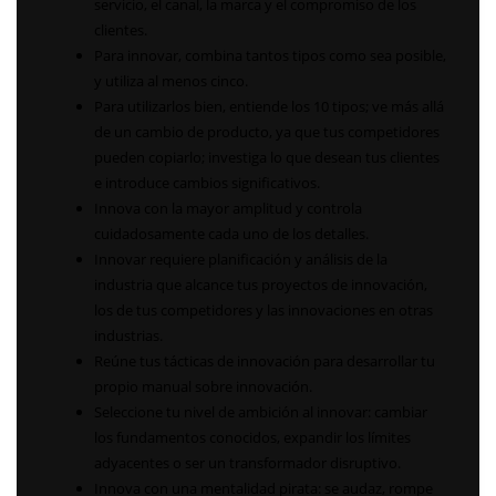
servicio, el canal, la marca y el compromiso de los
clientes.
Para innovar, combina tantos tipos como sea posible,
y utiliza al menos cinco.
Para utilizarlos bien, entiende los 10 tipos; ve más allá
de un cambio de producto, ya que tus competidores
pueden copiarlo; investiga lo que desean tus clientes
e introduce cambios significativos.
Innova con la mayor amplitud y controla
cuidadosamente cada uno de los detalles.
Innovar requiere planificación y análisis de la
industria que alcance tus proyectos de innovación,
los de tus competidores y las innovaciones en otras
industrias.
Reúne tus tácticas de innovación para desarrollar tu
propio manual sobre innovación.
Seleccione tu nivel de ambición al innovar: cambiar
los fundamentos conocidos, expandir los límites
adyacentes o ser un transformador disruptivo.
Innova con una mentalidad pirata: se audaz, rompe