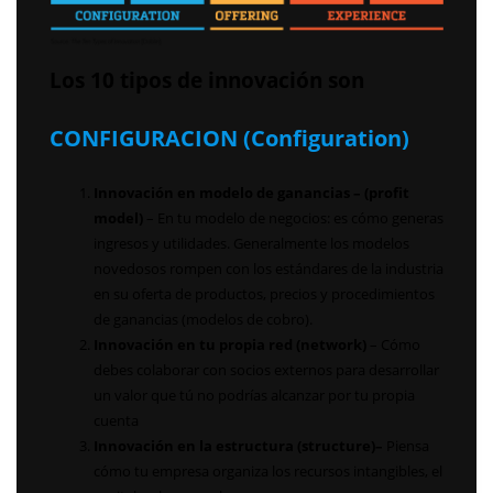
Los 10 tipos de innovación son
CONFIGURACION (Configuration)
Innovación en modelo de ganancias – (profit
model)
– En tu modelo de negocios: es cómo generas
ingresos y utilidades. Generalmente los modelos
novedosos rompen con los estándares de la industria
en su oferta de productos, precios y procedimientos
de ganancias (modelos de cobro).
Innovación en tu propia red (network)
– Cómo
debes colaborar con socios externos para desarrollar
un valor que tú no podrías alcanzar por tu propia
cuenta
Innovación en la estructura
(structure)–
Piensa
cómo tu empresa organiza los recursos intangibles, el