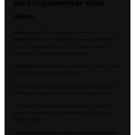
para implementar estas
ideas
.
Primero
, puedes fijar y extender la innovación
seleccionando un ancla única de innovación, por ejemplo,
un valor fundamental. Es un foco de atención para
desarrollar tu tipo o táctica de innovación.
El
segundo
enfoque consiste en agregar y sustituir con una
táctica que nunca hayas usado antes.
El
tercer
método, la selección al azar, implica seleccionar
arbitrariamente y probar de tres a seis tácticas nuevas.
“Si no estás actuando con mayor rapidez que el resto del
mercado, ya estás muerto; simplemente no ha dejado de
respirar todavía”.
Los tipos y tácticas de innovación que elijas formarán