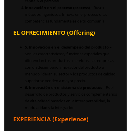
capital y el personal.
Innovación en el proceso (process)
– Busca
métodos ingeniosos. Innova en el proceso o las
competencias fundamentales de tu compañía.
EL OFRECIMIENTO (Offering)
5. Innovación en el desempeño del producto
–
Son las características y funciones especiales que
diferencian tus productos o servicios. Las empresas
con un desempeño innovador del producto a
menudo lideran su sector y los productos de calidad
superior se venden a mayor precio.
6. Innovación en el sistema de productos
– Es el
desarrollo de productos y servicios complementarios
de alta calidad basados en la interoperabilidad, la
modularidad y la integración.
EXPERIENCIA (Experience)