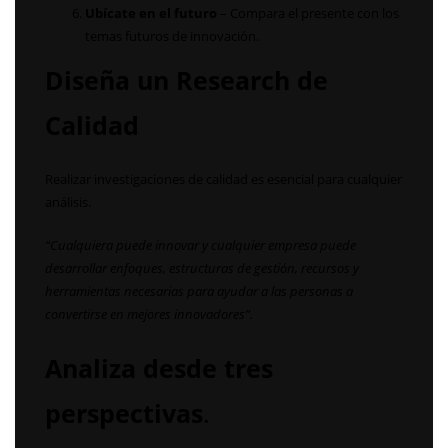
Ubícate en el futuro
– Compara el presente con los
temas futuros de innovación.
Diseña un Research de
Calidad
Realizar investigaciones de calidad es esencial para cualquier
análisis.
“Cualquiera puede innovar y cualquier empresa puede
desarrollar enfoques, estructuras de gestión, recursos y
herramientas necesarias para ayudar a las personas a
convertirse en mejores innovadores”.
Analiza desde tres
perspectivas
.