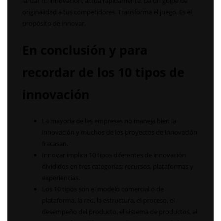
lanzar tu innovación, actúa rápidamente. Da un golpe de
originalidad a tus competidores. Transforma el juego. Es el
propósito de innovar.
En conclusión y para
recordar de los 10 tipos de
innovación
La mayoría de las empresas no maneja bien la
innovación y muchos de los proyectos de innovación
fracasan.
Innovar implica 10 tipos diferentes de innovación
divididos en tres categorías: recursos, plataformas y
experiencias.
Los 10 tipos son el modelo comercial o de
plataforma, la red, la estructura, el proceso, el
desempeño del producto, el sistema de productos, el