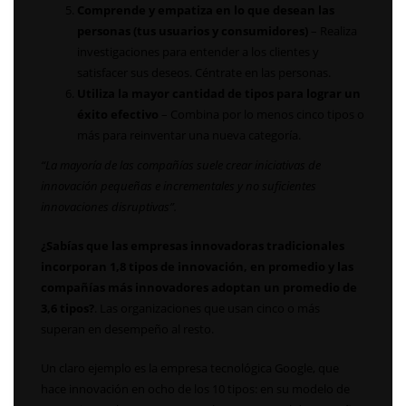
Comprende y empatiza en lo que desean las
personas (tus usuarios y consumidores)
– Realiza
investigaciones para entender a los clientes y
satisfacer sus deseos. Céntrate en las personas.
Utiliza la mayor cantidad de tipos para lograr un
éxito
efectivo
– Combina por lo menos cinco tipos o
más para reinventar una nueva categoría.
“La mayoría de las compañías suele crear iniciativas de
innovación pequeñas e incrementales y no suficientes
innovaciones disruptivas”.
¿Sabías que las empresas innovadoras tradicionales
incorporan 1,8 tipos de innovación, en promedio y las
compañías más innovadores adoptan un promedio de
3,6 tipos?
. Las organizaciones que usan cinco o más
superan en desempeño al resto.
Un claro ejemplo es la empresa tecnológica Google, que
hace innovación en ocho de los 10 tipos: en su modelo de