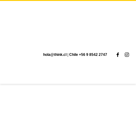
hola@think.cl
|
Chile +56 9 8542 2747