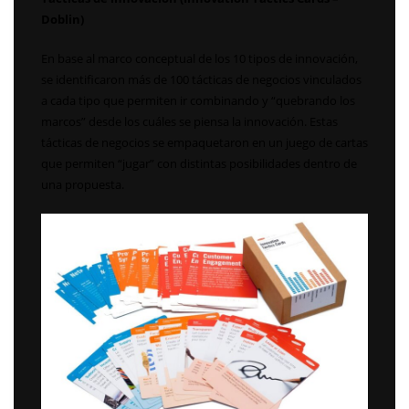
Doblin)
En base al marco conceptual de los 10 tipos de innovación,
se identificaron más de 100 tácticas de negocios vinculados
a cada tipo que permiten ir combinando y “quebrando los
marcos” desde los cuáles se piensa la innovación. Estas
tácticas de negocios se empaquetaron en un juego de cartas
que permiten “jugar” con distintas posibilidades dentro de
una propuesta.