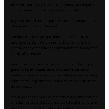
Primero
, mira hacia el interior: cómo innova tu compañía.
¿Cómo cambiamos nuestras prácticas obsoletas?
Segundo
, mira el entorno para evaluar a tus competidores.
¿Qué podemos hacer diferente?
Tercero
, mira a lo lejos: qué innovaciones están haciendo
quienes están fuera de tu industria. Determina cómo las
compañías no competitivas en otras industrias se enfrentan
con desafíos similares.
Aprende de estos múltiples focos de atención.
La mayor
parte de las innovaciones sucede en tres áreas
: el
modelo comercial (recursos, capacidades y cadena de valor),
la plataforma (capacidades fundamentales) o la experiencia
de los clientes.
Los cambios en los modelos comerciales funcionan perfecto
en industrias especializadas o alta capitalización, como es el
sector automotríz, en aquellas con regulaciones estrictas,