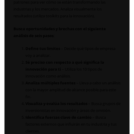
patrones para ver cómo se están transformando las
industrias y los mercados. Analiza visualmente los
resultados (utiliza toolkits para la innovación).
Busca oportunidades y brechas con el siguiente
análisis de seis pasos
:
Define tus límites
– Decide qué tipos de empresa
voy a analizar.
Sé preciso con respecto a qué significa la
innovación para ti
– Utiliza los 10 tipos de
innovación como análisis.
Analiza múltiples fuentes
– Lleva a cabo un análisis
con la mayor amplitud de alcance posible para este
fin.
Visualiza y evalúa los resultados
– Busca grupos de
inversionistas en innovación y áreas de omisión.
Identifica fuerzas clave de cambio
– Busca
factores externos que influirán en tu industria y tus
clientes.