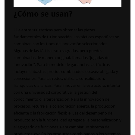
¿Cómo se usan?
Elije entre 100 tácticas para obtener las piezas
fundamentales de tu innovación. Las tácticas específicas se
combinan con los tipos de innovación seleccionados.
Algunas de las tácticas son sagradas, pero puedes
combinarlas de manera original, llamadas “jugadas de
innovación”. Para tu modelo de ganancias, las tácticas
incluyen subastas, precios combinados, escasez obligada y
concesiones. Para las redes, utiliza la consolidación,
franquicias o alianzas. Para innovar en la estructura, intenta
con una universidad corporativa, la gestión del
conocimiento o la tercerización. Para la innovación de
procesos, recurre a la colaboración abierta, la producción
eficiente o la fabricación flexible. Las del desempeño del
producto son la funcionalidad agregada, la personalización y
el agregado de funciones. Para cambiar un sistema de
productos, evalúa los productos combinados o los sistemas