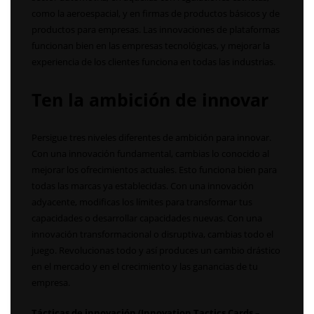
como la aeroespacial, y en firmas de productos básicos y de
productos para empresas. Las innovaciones de plataformas
funcionan bien en las empresas tecnológicas, y mejorar la
experiencia de los clientes funciona en todas las industrias.
Ten la ambición de innovar
Persigue tres niveles diferentes de ambición para innovar.
Con una innovación fundamental, cambias lo conocido al
mejorar los ofrecimientos actuales. Esto funciona bien para
todas las marcas ya establecidas. Con una innovación
adyacente, modificas los límites para transformar tus
capacidades o desarrollar capacidades nuevas. Con una
innovación transformacional o disruptiva, cambias todo el
juego. Revolucionas todo y así produces un cambio drástico
en el mercado y en el crecimiento y las ganancias de tu
empresa.
Tácticas de innovación (Innovation Tactics Cards –