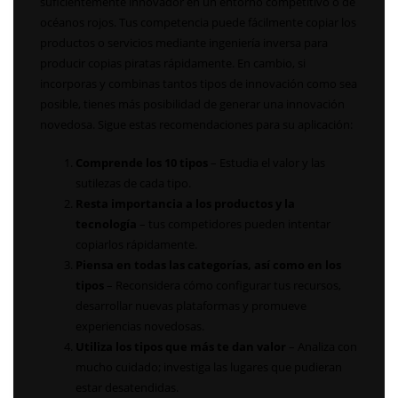
suficientemente innovador en un entorno competitivo o de
océanos rojos. Tus competencia puede fácilmente copiar los
productos o servicios mediante ingeniería inversa para
producir copias piratas rápidamente. En cambio, si
incorporas y combinas tantos tipos de innovación como sea
posible, tienes más posibilidad de generar una innovación
novedosa. Sigue estas recomendaciones para su aplicación:
Comprende los 10 tipos
– Estudia el valor y las
sutilezas de cada tipo.
Resta importancia a los productos y la
tecnología
– tus competidores pueden intentar
copiarlos rápidamente.
Piensa en todas las categorías, así como en los
tipos
– Reconsidera cómo configurar tus recursos,
desarrollar nuevas plataformas y promueve
experiencias novedosas.
Utiliza los tipos que más te dan valor
– Analiza con
mucho cuidado; investiga las lugares que pudieran
estar desatendidas.