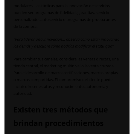
modulares. Las tácticas para la innovación de servicios
pueden ser programas de fidelidad, garantías, servicio
personalizado, autoservicio o programas de prueba antes
de la compra.
“Para liderar una innovación… observa cómo están innovando
los demás y descubre cómo podrías modificar el statu quo”.
Para cambiar tus canales, considera las ventas directas, una
tienda central, el marketing multinivel o la venta cruzada.
Para el desarrollo de marca: certificaciones, marcas propias
o marcas compartidas. El compromiso del cliente puede
incluir ofrecer estatus y reconocimiento, autonomía y
autoridad.
Existen tres métodos que
brindan procedimientos