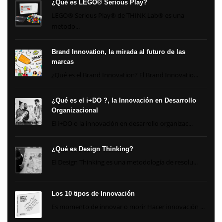
¿Qué es LEGO® Serious Play?
LEGO® Serious Play® de THINK Lab® es una
metodo...
Brand Innovation, la mirada al futuro de las
marcas
¿Qué es el Brand Innovation? El Brand Innovatio...
¿Qué es el i+DO ?, la Innovación en Desarrollo
Organizacional
El i+DO o la innovación en desarrollo organizac...
¿Qué es Design Thinking?
El Design Thinking es una metodología de resolu...
Los 10 tipos de Innovación
Es momento de innovar o morir Hacer innovación ...