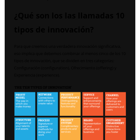
¿Qué son los las llamadas 10
tipos de innovación?
Para que creemos una verdadera innovación significativa,
eso implica que debemos combinar al menos cinco de los 10
tipos de innovación, que se dividen en tres categorías:
Configuración (configuration), Ofrecimiento (offering) y
Experiencia (experience).