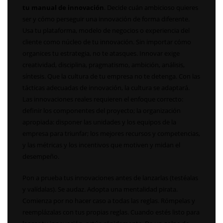
tu manual de innovación
. Decide cuán ambicioso quieres
ser y cómo perseguir una innovación de forma diferente.
Usa tu plataforma, modelo de negocios o experiencia del
cliente como núcleo de tu innovación. Sin importar cómo
organices tu estrategia, no te atasques. Innovar exige
creatividad, disciplina, pragmatismo, ambición, análisis,
síntesis. Que la cultura de tu empresa no te detenga. Con las
tácticas adecuadas de innovación, la cultura se adaptará.
Las innovaciones reales requieren el enfoque correcto:
definir los componentes del proyecto; la organización
apropiada: disponer las unidades y los equipos de la
empresa para triunfar; los mejores recursos y competencias,
y las métricas y los incentivos que motiven y midan el
desempeño.
Pon a prueba tus innovaciones antes de lanzarlas (testéalas
y valídalas). Se audaz. Adopta una mentalidad pirata.
Comienza por no hacer caso a todas las reglas. Rómpelas y
reemplázalas con tus propias reglas. Cuando estés listo para