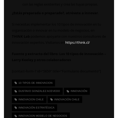
con las reglas existentes y crea las tuyas propias.
¿Estás preparada o preparado?, atrévete a innovar
.
Si necesitas implementar los 10 tipos de innovación en tu
organización o innovar en tu modelo de negocios, en
THINK Lab
podemos apoyarte con nuestros consultores de
innovación expertos. Visítanos en
https://think.cl/
Fuente y extracto del libro: Los 10 tipos de Innovación –
Larry Keeley y otros colaboradores
[contact-form-7 id=”5659″ title=”Formulario documento”]
10 TIPOS DE INNOVACION
GUSTAVO GONZALEZ ACEVEDO
INNOVACIÓN
INNOVACION CHILE
INNOVACIÓN CHILE
INNOVACIÓN ESTRATÉGICA
INNOVACION MODELO DE NEGOCIOS