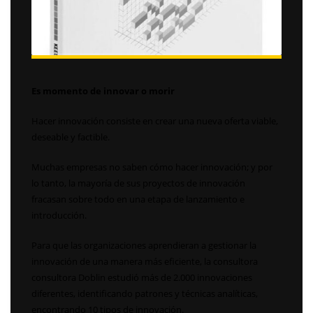
Es momento de innovar o morir
Hacer innovación consiste en crear una nueva oferta viable,
deseable y factible.
Muchas empresas no saben cómo hacer innovación; y por
lo tanto, la mayoría de sus proyectos de innovación
fracasan sobre todo en una etapa de lanzamiento e
introducción.
Para que las organizaciones aprendieran a gestionar la
innovación de una manera más eficiente, la consultora
consultora Doblin estudió más de 2.000 innovaciones
diferentes, identificando patrones y técnicas analíticas,
encontrando 10 tipos de innovación.