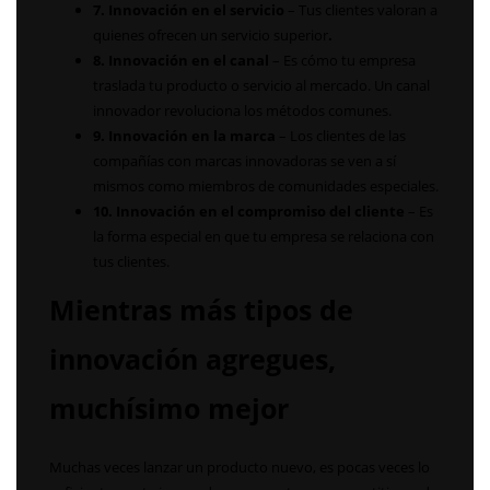
7. Innovación en el servicio
– Tus clientes valoran a
quienes ofrecen un servicio superior
.
8. Innovación en el canal
– Es cómo tu empresa
traslada tu producto o servicio al mercado. Un canal
innovador revoluciona los métodos comunes.
9. Innovación en la marca
– Los clientes de las
compañías con marcas innovadoras se ven a sí
mismos como miembros de comunidades especiales.
10. Innovación en el compromiso del cliente
– Es
la forma especial en que tu empresa se relaciona con
tus clientes.
Mientras más tipos de
innovación agregues,
muchísimo mejor
Muchas veces lanzar un producto nuevo, es pocas veces lo